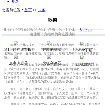
开选
您当前位置：
首页
>>
头条
歌德
时间：2023-04-28 08:50:41
点击：
次
【字体：
大
中
小
】
请使用下方推荐的浏览器访问
歌德二十几岁成名，三十岁出头就当了国务大臣，一生过着贵族生
活。比他小十岁的席勒，一生坎坷。虽然席勒在二-卜多岁也蜚声文坛，
24小时在线客服
谷歌浏览器
APP下载
但穷困与疾病一直伴随着他。尽管如此，歌德与席勒却保持着真诚的友
谊。
寰宇浏览器
火狐浏览器
欧朋浏览器
席勒的友谊和勤奋使歌德从富贵享乐中惊起，又拿起笔来写作，包
括《浮土德》在内的许多名作的'问世，都与席勒的影响分不开。歌德满
怀深情地向席勒说："你给了我第二次青春，使我作为诗人复活了--我早
巳不再是诗人。"席勒也在朋友的鼓励下，抱病完成了最后一部伟大作品
《威廉，退尔》。这部作品的素材，都是歌德提供的。
他们一起出版过《女神》杂志，合办过文艺刊物《霍伦》，共同出
版过诗集《克赛尼恩》。他们常常是一个人沟思，起草，另一个人修改
润色，然后发表。互助的力量，使他们的文艺作品进发出夺自的光辉。
席勒病故后，歌德悲痛万分，他说： "如今我失去了明友，所以我的