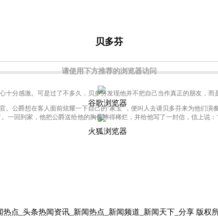
贝多芬
请使用下方推荐的浏览器访问
十分感激。可是过了不多久，贝多芬发现他并不把自己当作真正的朋友，而是
谷歌浏览器
。公爵想在客人面前炫耀一下自己的"家宝"，便叫人去请贝多芬来为他们演奏
了。一回到家，他把公爵送给他的胸像摔得稀烂，并给他写了一封信，信上说：
火狐浏览器
日新闻热点_头条热闻资讯_新闻热点_新闻频道_新闻天下_分享 版权