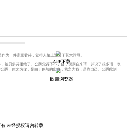
作为一件家宝看待，觉得人格上遭受了莫大污辱。
APP下载
，被贝多芬拒绝了。公爵觉得下不了台，便亲自来请，并说了很多话，表
"公爵，你之为你，是由于偶然的出身，我之为我，是靠自己。公爵此刻
欧朋浏览器
所有 未经授权请勿转载