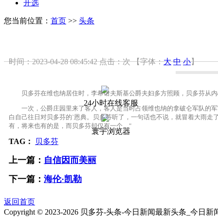
开选
您当前位置：
首页
>>
头条
时间：2023-04-28 08:45:42
点击：
次
【字体：
大
中
小
】
贝多芬在维也纳居住时，李希诺夫斯基公爵夫妇多方照顾，贝多芬从内心
24小时在线客服
一次，公爵庄园里来了客人，客人是当时占领维也纳的拿破仑军队的军官
白自己往日对贝多芬的`恩典。贝多芬听了，一句话也不说，就冒着大雨走
有，将来也有的是，而贝多芬却仅有一个。"
寰宇浏览器
TAG：
贝多芬
上一篇：
自信因而美丽
下一篇：
海伦·凯勒
返回首页
Copyright © 2023-
2026 贝多芬-头条-今日新闻最新头条_今