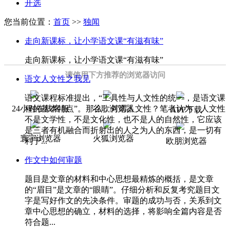
开选
您当前位置：
首页
>>
独闻
走向新课标，让小学语文课“有滋有味”
走向新课标，让小学语文课“有滋有味”
请使用下方推荐的浏览器访问
语文人文性之我见
语文课程标准提出，“工具性与人文性的统一，是语文课
程的基本特点”。那么，何谓人文性？笔者认为，人文性
24小时在线客服
谷歌浏览器
APP下载
不是文学性，不是文化性，也不是人的自然性，它应该
是三者有机融合而折射出的人之为人的东西，是一切有
寰宇浏览器
火狐浏览器
利于...
欧朋浏览器
作文中如何审题
题目是文章的材料和中心思想最精炼的概括，是文章
的“眉目”是文章的“眼睛”。仔细分析和反复考究题目文
字是写好作文的先决条件。审题的成功与否，关系到文
章中心思想的确立，材料的选择，将影响全篇内容是否
符合题...