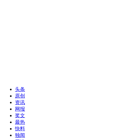
头条
原创
资讯
网报
奖文
最热
快料
独闻